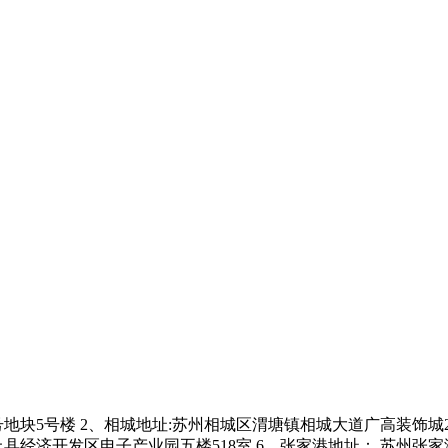
块5号楼 2、相城地址:苏州相城区渭塘镇相城大道广高装饰城2楼 
上县经济开发区电子产业园五楼518室 6、张家港地址： 苏州张家港