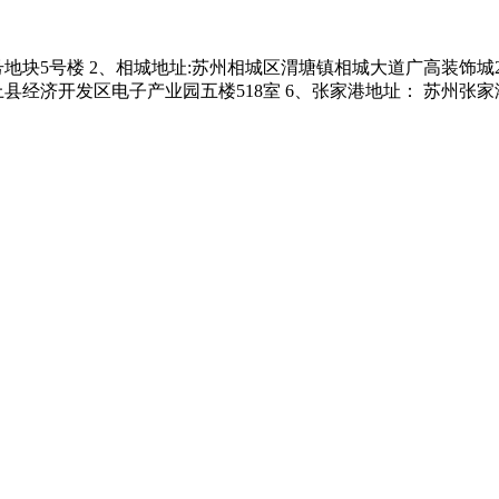
块5号楼 2、相城地址:苏州相城区渭塘镇相城大道广高装饰城2楼 
上县经济开发区电子产业园五楼518室 6、张家港地址： 苏州张家港