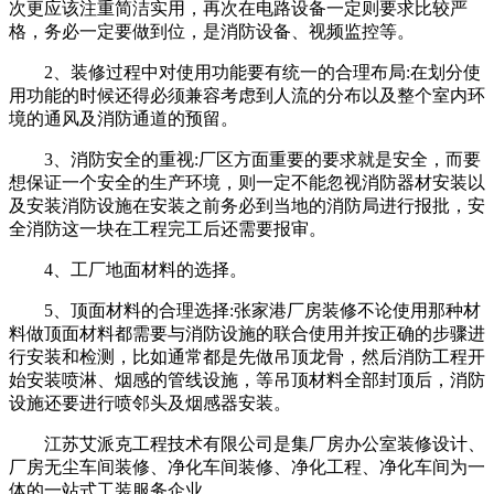
次更应该注重简洁实用，再次在电路设备一定则要求比较严
格，务必一定要做到位，是消防设备、视频监控等。
2、装修过程中对使用功能要有统一的合理布局:在划分使
用功能的时候还得必须兼容考虑到人流的分布以及整个室内环
境的通风及消防通道的预留。
3、消防安全的重视:厂区方面重要的要求就是安全，而要
想保证一个安全的生产环境，则一定不能忽视消防器材安装以
及安装消防设施在安装之前务必到当地的消防局进行报批，安
全消防这一块在工程完工后还需要报审。
4、工厂地面材料的选择。
5、顶面材料的合理选择:张家港厂房装修不论使用那种材
料做顶面材料都需要与消防设施的联合使用并按正确的步骤进
行安装和检测，比如通常都是先做吊顶龙骨，然后消防工程开
始安装喷淋、烟感的管线设施，等吊顶材料全部封顶后，消防
设施还要进行喷邻头及烟感器安装。
江苏艾派克工程技术有限公司是集厂房办公室装修设计、
厂房无尘车间装修、净化车间装修、净化工程、净化车间为一
体的一站式工装服务企业。