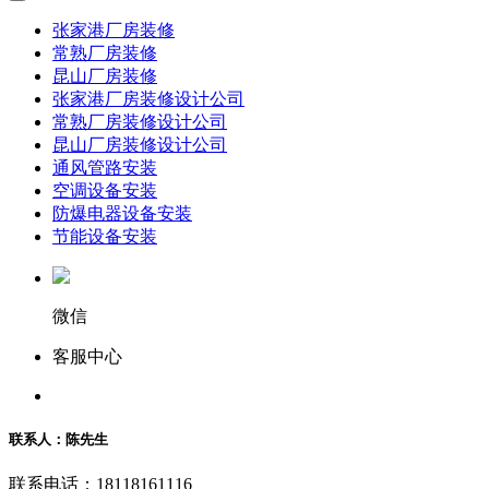
张家港厂房装修
常熟厂房装修
昆山厂房装修
张家港厂房装修设计公司
常熟厂房装修设计公司
昆山厂房装修设计公司
通风管路安装
空调设备安装
防爆电器设备安装
节能设备安装
微信
客服中心
联系人：陈先生
联系电话：18118161116