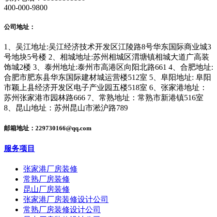
400-000-9800
公司地址：
1、吴江地址:吴江经济技术开发区江陵路8号华东国际商业城3
号地块5号楼 2、相城地址:苏州相城区渭塘镇相城大道广高装
饰城2楼 3、泰州地址:泰州市高港区向阳北路661 4、合肥地址:
合肥市肥东县华东国际建材城运营楼512室 5、阜阳地址: 阜阳
市颖上县经济开发区电子产业园五楼518室 6、张家港地址：
苏州张家港市园林路666 7、常熟地址：常熟市新港镇516室
8、昆山地址：苏州昆山市淞沪路789
邮箱地址：229730166@qq.com
服务项目
张家港厂房装修
常熟厂房装修
昆山厂房装修
张家港厂房装修设计公司
常熟厂房装修设计公司