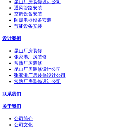
昆山厂房装修设计公司
通风管路安装
空调设备安装
防爆电器设备安装
节能设备安装
设计案例
昆山厂房装修
张家港厂房装修
常熟厂房装修
昆山厂房装修设计公司
张家港厂房装修设计公司
常熟厂房装修设计公司
联系我们
关于我们
公司简介
公司文化