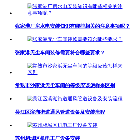
张家港厂房水电安装知识有哪些相关的注意事项呢？
张家港无尘车间装修需要符合哪些要求？
常熟市沙家浜无尘车间的等级应该怎样来区别
吴江区滨湖街道通风管道设备及安装流程
苏州相城区机电工厂设备安装