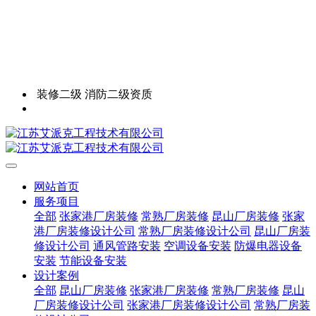
装修二级 消防二级资质
网站首页
服务项目
全部
张家港厂房装修
常熟厂房装修
昆山厂房装修
张家
港厂房装修设计公司
常熟厂房装修设计公司
昆山厂房装
修设计公司
通风管路安装
空调设备安装
防爆电器设备
安装
节能设备安装
设计案例
全部
昆山厂房装修
张家港厂房装修
常熟厂房装修
昆山
厂房装修设计公司
张家港厂房装修设计公司
常熟厂房装